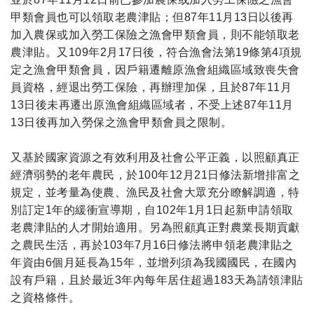
甲類會員也可以領取老農津貼；但87年11月13日以後再
加入農保或加入勞工保險之漁會甲類會員，則不能領取老
農津貼。又109年2月17日後，符合漁會法第19條第4項規
定之漁會甲類會員，因戶籍遷離原漁會組織區域致喪失會
員資格，經退出勞工保險，再辦理加保，且於87年11月
13日後未再遷出原漁會組織區域者，不受上述87年11月
13日後再加入勞保之漁會甲類會員之限制。
又基於國家資源之有效利用及社會公平正義，以照顧真正
經濟弱勢的老年農民，於100年12月21日修法新增排富之
規定，並考量為使農、漁民及社會大眾充分瞭解調適，特
別訂定1年的緩衝宣導期，自102年1月1日起新申請領取
老農津貼的人才開始適用。另為照顧真正對農業長期貢獻
之農民生活，再於103年7月16日修法將申領老農津貼之
年資由6個月延長為15年，並增列須為我國國民，在國內
設有戶籍，且於最近3年內每年居住超過183天為請領津貼
之資格條件。