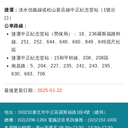
捷運：
淡水信義線或松山新店線中正紀念堂站（1號出
口）
公車路線：
捷運中正紀念堂站（勞保局）： 18、236羅斯福路幹
線、251、252、644、648、660﹑849﹑849屈尺社
區
捷運中正紀念堂站：15和平幹線、208、208區
南昌路：5、204、227、235、241、243、295、
630、663、706
最後更新日期：
2025-01-22
地址：100232臺北市中正區羅斯福路1段4號（總局）
總機：(02)2396-1266 電腦語音答詢服務：(02)2192-1000
本局辦公時間：週一至週五 08:30~12:30、13:30~17:30