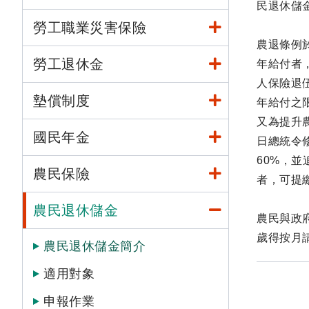
民退休儲
勞工職業災害保險
農退條例於
勞工退休金
年給付者
人保險退
墊償制度
年給付之限
又為提升
國民年金
日總統令
60%，
農民保險
者，可提
農民退休儲金
農民與政
歲得按月
農民退休儲金簡介
適用對象
申報作業