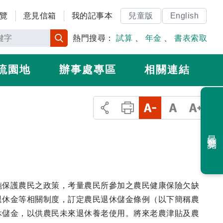
覽
意見信箱
我的記事本
兒童版
English
熱門搜尋：
試算
、
年金
、
書表索取
流園地
辦事處專區
相關連結
最近瀏覽
施保護農民之政策，考量農民所參加之農民健康保險欠缺
退休金等相關制度，訂定農民退休儲金條例（以下簡稱農
休儲金，以供農民未來退休養老使用。將來老農津貼及農