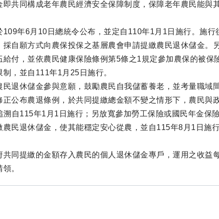
金即共同構成老年農民經濟安全保障制度，保障老年農民能與
109年6月10日總統令公布，並定自110年1月1日施行。
，採自願方式向農保投保之基層農會申請提繳農民退休儲金。另農
伍給付，並依農民健康保險條例第5條之1規定參加農保的被保
制，並自111年1月25日施行。
農民退休儲金參與意願，鼓勵農民自我儲蓄養老，並考量職域間退
修正公布農退條例，於共同提繳總金額不變之情形下，農民與政
並追溯自115年1月1日施行；另放寬參加勞工保險或國民年金
繳農民退休儲金，使其能穩定安心從農，並自115年8月1日施
府共同提繳的金額存入農民的個人退休儲金專戶，運用之收益每
請領。