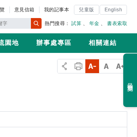
覽
意見信箱
我的記事本
兒童版
English
熱門搜尋：
試算
、
年金
、
書表索取
流園地
辦事處專區
相關連結
最近瀏覽