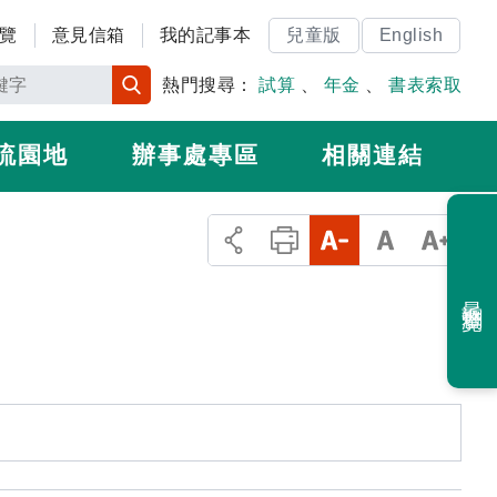
覽
意見信箱
我的記事本
兒童版
English
熱門搜尋：
試算
、
年金
、
書表索取
流園地
辦事處專區
相關連結
最近瀏覽