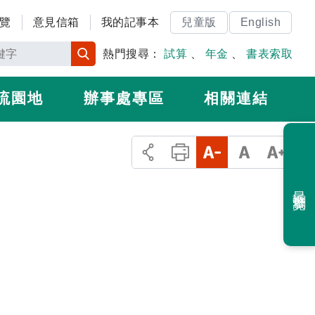
覽
意見信箱
我的記事本
兒童版
English
熱門搜尋：
試算
、
年金
、
書表索取
流園地
辦事處專區
相關連結
最近瀏覽