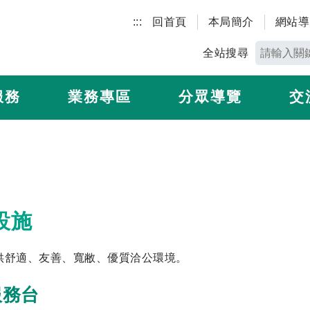
:::
回首頁
本局簡介
網站導
全站搜尋
服務
業務專區
分眾導覽
交
設施
供舒適、友善、寬敝、優質洽公環境。
服務台