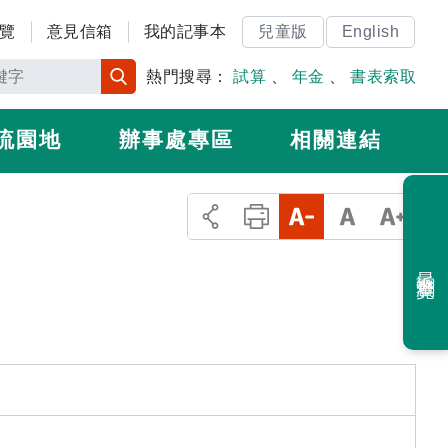
覽
意見信箱
我的記事本
兒童版
English
熱門搜尋：
試算
、
年金
、
書表索取
流園地
辦事處專區
相關連結
最近瀏覽