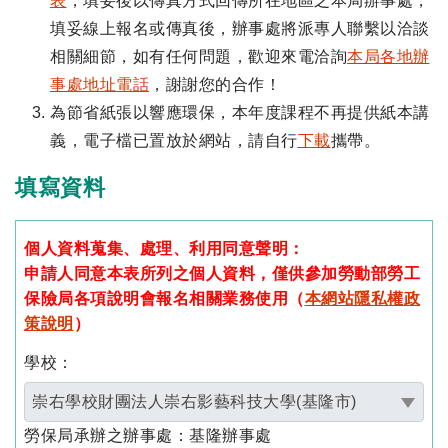
表
，填妥後以傳真方式回傳所在地區之本局辦事處，
填妥線上報名或傳真後，辦事處將派專人聯繫以洽談
相關細節，如有任何問題，歡迎來電洽詢
本局各地辦
事處地址電話
，謝謝您的合作！
為節省紙張以響應環保，本年度課程不再提供紙本講
義，電子檔已置放於網站，請自行
下載
攜帶。
填寫資料
個人資料蒐集、處理、利用同意聲明：
申請人同意本表所列之個人資料，僅供參加勞動部勞工
保險局各項說明會報名相關業務使用（
本網站隱私權政
策說明
）
學校：
崇右學校財團法人崇右影藝科技大學(基隆市)
勞保局承辦之辦事處
：基隆辦事處