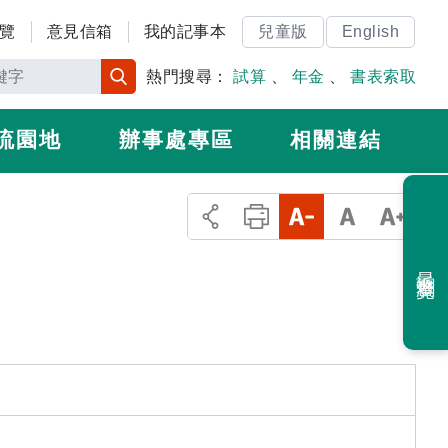
覽
意見信箱
我的記事本
兒童版
English
熱門搜尋：
試算
、
年金
、
書表索取
流園地
辦事處專區
相關連結
最近瀏覽