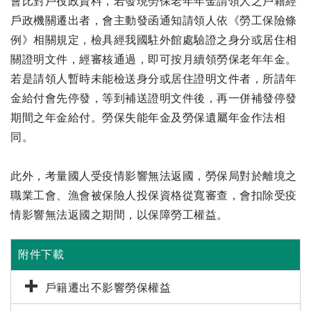
會比對戶役政資料，若發現勞保老年年金請領人之戶籍經
戶政機關遷出者，會主動發函通知請領人依《勞工保險條
例》相關規定，檢具經我國駐外館處驗證之身分或居住相
關證明文件，經審核通過，即可按月續領勞保老年年金。
若是請領人暫時未能檢送身分或居住證明文件者，所請年
金給付會先停發，等到補送證明文件後，再一併補發停發
期間之年金給付。勞保失能年金及勞保遺屬年金作法相
同。
此外，考量國人受疫情影響無法返國，勞保局對於離境之
職業工會、漁會被保險人投保資格從寬審查，會扣除受疫
情影響無法返國之期間，以保障勞工權益。
附件下載
戶籍遷出不影響勞保權益