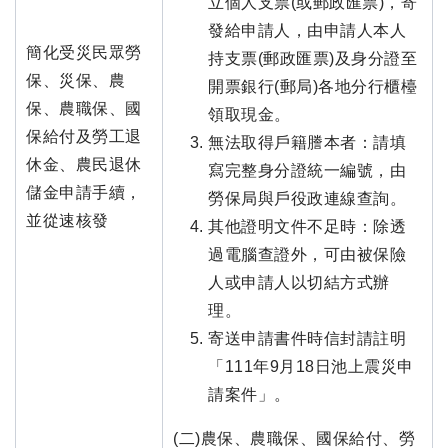
立個人支票(或郵政匯票)，寄
發給申請人，由申請人本人
簡化受災民眾勞
持支票(郵政匯票)及身分證至
保、災保、農
開票銀行(郵局)各地分行櫃檯
保、農職保、國
領取現金。
保給付及勞工退
無法取得戶籍謄本者：請填
休金、農民退休
寫完整身分證統一編號，由
儲金申請手續，
勞保局與戶役政連線查詢。
並從速核發
其他證明文件不足時：除透
過電腦查證外，可由被保險
人或申請人以切結方式辦
理。
寄送申請書件時信封請註明
「111年9月18日池上震災申
請案件」。
(二)農保、農職保、國保給付、勞