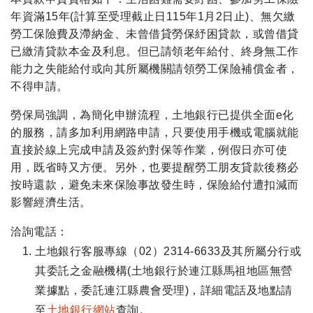
年資滿15年(計算至受理截止日115年1月2日止)、無欠繳
勞工保險費及滯納金、未曾借貸勞保紓困貸款，或曾借貸
已繳清貸款本金及利息。但已請領老年給付、終身無工作
能力之失能給付或向其所屬機關請領勞工保險補償金者，
不得申請。
勞保局強調，為簡化申辦流程，土地銀行已提供全面e化
的服務，請多加利用網路申請，只要使用手機或電腦就能
直接於線上完成申請及簽約對保等作業，例假日亦可使
用，既省時又方便。另外，也要提醒勞工朋友貸款後務必
按時還款，避免未來保險事故發生時，保險給付遭扣減而
影響經濟生活。
洽詢電話：
土地銀行客服專線（02）2314-6633及其所屬分行或
其委託之金融機構(土地銀行於連江縣馬祖地區無營
業據點，委託連江縣農會受理)，詳細電話及地點請
至
土地銀行網站
查詢。