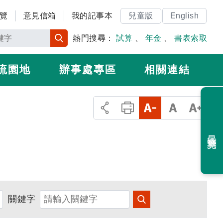
覽
意見信箱
我的記事本
兒童版
English
熱門搜尋：
試算
、
年金
、
書表索取
流園地
辦事處專區
相關連結
最近瀏覽
關鍵字