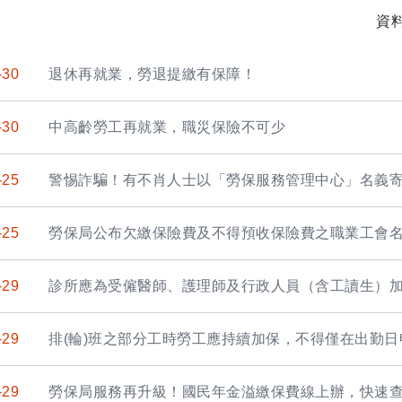
資
-30
退休再就業，勞退提繳有保障！
-30
中高齡勞工再就業，職災保險不可少
-25
警惕詐騙！有不肖人士以「勞保服務管理中心」名義
-25
勞保局公布欠繳保險費及不得預收保險費之職業工會
-29
診所應為受僱醫師、護理師及行政人員（含工讀生）
-29
排(輪)班之部分工時勞工應持續加保，不得僅在出勤
-29
勞保局服務再升級！國民年金溢繳保費線上辦，快速