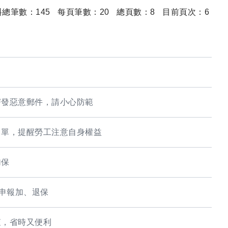
料總筆數：
145
每頁筆數：
20
總頁數：
8
目前頁次：
6
寄發惡意郵件，請小心防範
名單，提醒勞工注意自身權益
加保
日申報加、退保
查，省時又便利