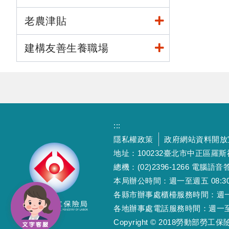
老農津貼
建構友善生養職場
:::
隱私權政策
政府網站資料開放
地址：100232臺北市中正區羅
總機：(02)2396-1266 電腦語音答
本局辦公時間：週一至週五 08:30~12
各縣市辦事處櫃檯服務時間：週一至週五
各地辦事處電話服務時間：週一至週五 08
Copyright © 2018勞動部勞