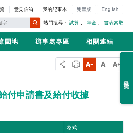
覽
意見信箱
我的記事本
兒童版
English
熱門搜尋：
試算
、
年金
、
書表索取
流園地
辦事處專區
相關連結
最近瀏覽
給付申請書及給付收據
格式