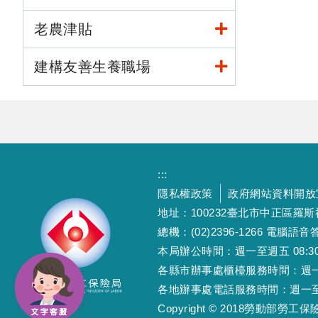
老農津貼
建構友善生養職場
:::
隱私權政策
政府網站資料開放
地址：100232臺北市中正區羅
總機：(02)2396-1266 電腦語音答
本局辦公時間：週一至週五 08:30~12
各縣市辦事處櫃檯服務時間：週一至週五
各地辦事處電話服務時間：週一至週五 08
Copyright © 2018勞動部勞