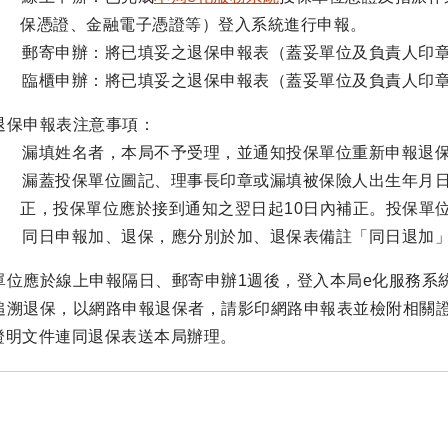
保憑證、金融電子憑證等）登入系統進行申報。
） 郵寄申辦：將已填妥之退保申報表（蓋妥單位及負責人印
） 臨櫃申辦：將已填妥之退保申報表（蓋妥單位及負責人印
退保申報表注意事項：
） 漏填姓名者，本局不予受理，並通知投保單位重新申報退
） 漏蓋投保單位圖記、理事長印章或漏填被保險人出生年月
正，投保單位應於接到通知之翌日起10日內補正。投保單
） 同日申報加、退保，應分別於加、退保表備註「同日退加
單位應於線上申報隔日、郵寄申辦1週後，登入本局e化服務系
追溯退保，以網路申報退保者，請影印網路申報表並檢附相關
證明文件連同退保表送本局辦理。