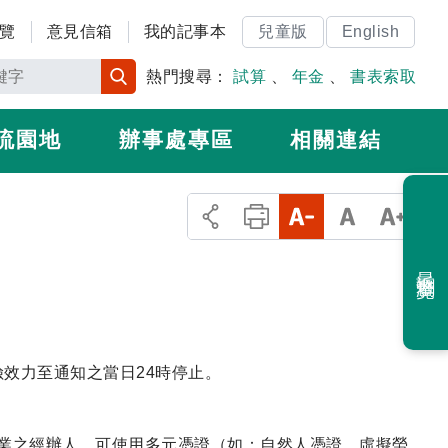
覽
意見信箱
我的記事本
兒童版
English
熱門搜尋：
試算
、
年金
、
書表索取
流園地
辦事處專區
相關連結
最近瀏覽
效力至通知之當日24時停止。
業之經辦人，可使用多元憑證（如：自然人憑證、虛擬勞