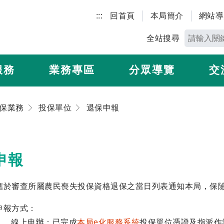
:::
回首頁
本局簡介
網站導
全站搜尋
服務
業務專區
分眾導覽
交
保業務
投保單位
退保申報
申報
應於審查所屬農民喪失投保資格退保之當日列表通知本局，保險
申報方式：
） 線上申辦：已完成
本局e化服務系統
投保單位憑證及指派作