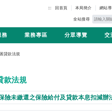
:::
回首頁
本局簡介
網站導
全站搜尋
服務
業務專區
分眾導覽
交
困貸款法規
貸款法規
保險未繳還之保險給付及貸款本息扣減辦