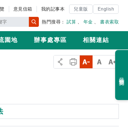
覽
意見信箱
我的記事本
兒童版
English
熱門搜尋：
試算
、
年金
、
書表索取
流園地
辦事處專區
相關連結
最近瀏覽
法