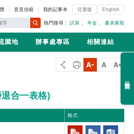
覽
意見信箱
我的記事本
兒童版
English
熱門搜尋：
試算
、
年金
、
書表索取
流園地
辦事處專區
相關連結
最近瀏覽
退合一表格)
格式