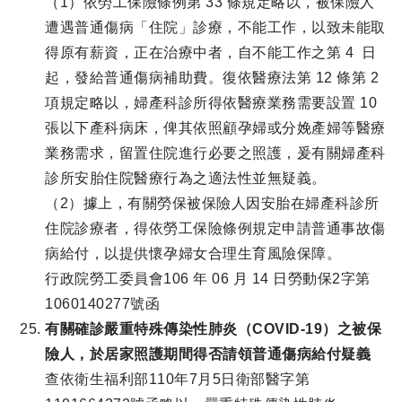
（1）依勞工保險條例第 33 條規定略以，被保險人
遭遇普通傷病「住院」診療，不能工作，以致未能取
得原有薪資，正在治療中者，自不能工作之第 4 日
起，發給普通傷病補助費。復依醫療法第 12 條第 2
項規定略以，婦產科診所得依醫療業務需要設置 10
張以下產科病床，俾其依照顧孕婦或分娩產婦等醫療
業務需求，留置住院進行必要之照護，爰有關婦產科
診所安胎住院醫療行為之適法性並無疑義。
（2）據上，有關勞保被保險人因安胎在婦產科診所
住院診療者，得依勞工保險條例規定申請普通事故傷
病給付，以提供懷孕婦女合理生育風險保障。
行政院勞工委員會106 年 06 月 14 日勞動保2字第
1060140277號函
有關確診嚴重特殊傳染性肺炎（COVID-19）之被保
險人，於居家照護期間得否請領普通傷病給付疑義
查依衛生福利部110年7月5日衛部醫字第