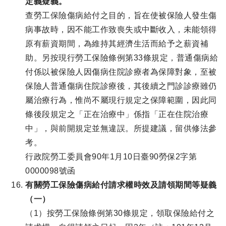
定義疑義。
查勞工保險傷病給付之目的，旨在使被保險人發生傷
病事故時，因不能工作致喪失或中斷收入，未能領得
原有薪資期間，為維持其經濟生活而給予之薪資補
助。另按現行勞工保險條例第33條規定，普通傷病給
付係以被保險人因傷病住院診療者為保障對象，至被
保險人普通傷病住院診療後，其後續之門診診療雖仍
屬治療行為，惟尚不屬現行規定之保障範圍，因此同
條後段規定之「正在治療中」係指「正在住院治療
中」，與前開規定並無違誤。所提建議，留供修法參
考。
行政院勞工委員會90年1月10日臺90勞保2字第
0000098號函
有關勞工保險傷病給付請求權時效及請領期間等疑義
（一）
（1）按勞工保險條例第30條規定，領取保險給付之