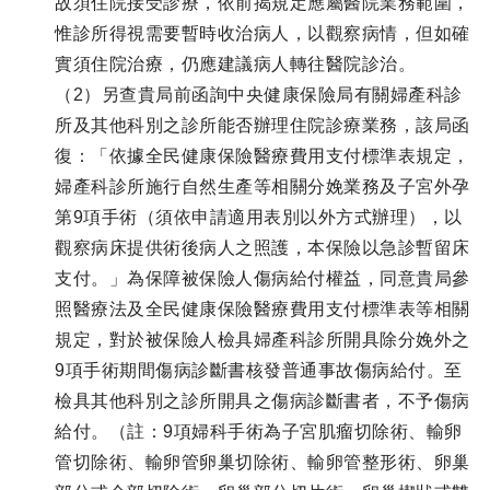
故須住院接受診療，依前揭規定應屬醫院業務範圍，
惟診所得視需要暫時收治病人，以觀察病情，但如確
實須住院治療，仍應建議病人轉往醫院診治。
（2）另查貴局前函詢中央健康保險局有關婦產科診
所及其他科別之診所能否辦理住院診療業務，該局函
復：「依據全民健康保險醫療費用支付標準表規定，
婦產科診所施行自然生產等相關分娩業務及子宮外孕
第9項手術（須依申請適用表別以外方式辦理），以
觀察病床提供術後病人之照護，本保險以急診暫留床
支付。」為保障被保險人傷病給付權益，同意貴局參
照醫療法及全民健康保險醫療費用支付標準表等相關
規定，對於被保險人檢具婦產科診所開具除分娩外之
9項手術期間傷病診斷書核發普通事故傷病給付。至
檢具其他科別之診所開具之傷病診斷書者，不予傷病
給付。（註：9項婦科手術為子宮肌瘤切除術、輸卵
管切除術、輸卵管卵巢切除術、輸卵管整形術、卵巢