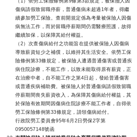
（1）依勞工保險條例第9條第3款規定，被保險人因
傷病請假致留職停薪，普通傷病未超過1年者，得繼
續參加勞工保險。查前開規定係為考量被保險人因傷
病無法工作，而於留職停薪期間仍需醫療照護，故得
繼續加保，以保障其給付權益。
（2）次查傷病給付之功能旨在提供被保險人因傷病
導致薪資短少之補償，以維持其生活安全。依勞工保
險條例第33條規定，被保險人遭遇普通傷害或普通疾
病住院診療，不能工作，以致未能取得原有薪資，正
在治療中者，自不能工作之第4日起，發給普通傷害
或普通疾病補助費。被保險人於普通傷病請假致留職
停薪期間喪失薪資收入，為保障其傷病給付權益，其
於保險有效期間因傷病住院診療不能工作者，自得依
勞工保險條例第33條規定，請領傷病給付。
行政院勞工委員會95年6月2日勞保2字第
0950057148號函