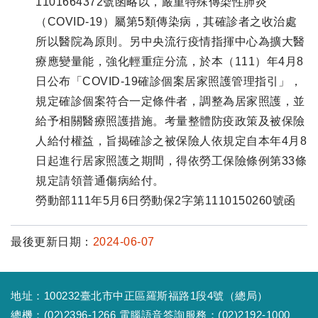
1101664372號函略以，嚴重特殊傳染性肺炎
（COVID-19）屬第5類傳染病，其確診者之收治處
所以醫院為原則。另中央流行疫情指揮中心為擴大醫
療應變量能，強化輕重症分流，於本（111）年4月8
日公布「COVID-19確診個案居家照護管理指引」，
規定確診個案符合一定條件者，調整為居家照護，並
給予相關醫療照護措施。考量整體防疫政策及被保險
人給付權益，旨揭確診之被保險人依規定自本年4月8
日起進行居家照護之期間，得依勞工保險條例第33條
規定請領普通傷病給付。
勞動部111年5月6日勞動保2字第1110150260號函
最後更新日期：
2024-06-07
地址：100232臺北市中正區羅斯福路1段4號（總局）
總機：(02)2396-1266 電腦語音答詢服務：(02)2192-1000