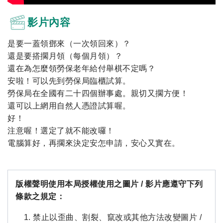
影片內容
是要一蓋領鄧來（一次領回來）？
還是要搭擱月領（每個月領）？
還在為怎麼領勞保老年給付舉棋不定嗎？
安啦！可以先到勞保局臨櫃試算。
勞保局在全國有二十四個辦事處。親切又擱方便！
還可以上網用自然人憑證試算喔。
好！
注意喔！選定了就不能改囉！
電腦算好，再擱來決定安怎申請，安心又實在。
版權聲明使用本局授權使用之圖片 / 影片應遵守下列
條款之規定：
禁止以歪曲、割裂、竄改或其他方法改變圖片 /