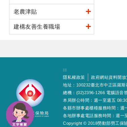
老農津貼
建構友善生養職場
:::
隱私權政策
政府網站資料開放
地址：100232臺北市中正區羅
總機：(02)2396-1266 電腦語音答
本局辦公時間：週一至週五 08:30~12
各縣市辦事處櫃檯服務時間：週一至週五
各地辦事處電話服務時間：週一至週五 08
Copyright © 2018勞動部勞