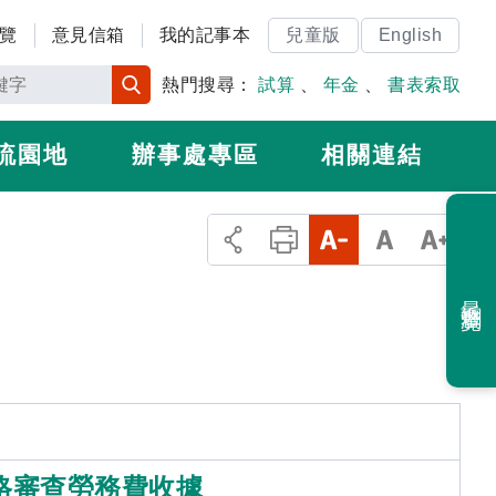
覽
意見信箱
我的記事本
兒童版
English
熱門搜尋：
試算
、
年金
、
書表索取
流園地
辦事處專區
相關連結
最近瀏覽
格審查勞務費收據