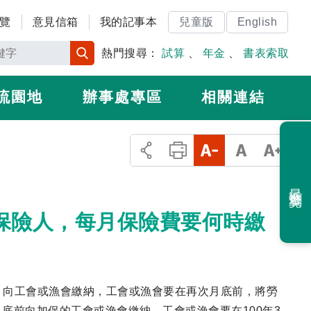
覽
意見信箱
我的記事本
兒童版
English
熱門搜尋：
試算
、
年金
、
書表索取
流園地
辦事處專區
相關連結
最近瀏覽
被保險人，每月保險費要何時繳
，向工會或漁會繳納，工會或漁會要在再次月底前，將勞
月底前向加保的工會或漁會繳納，工會或漁會要在100年3