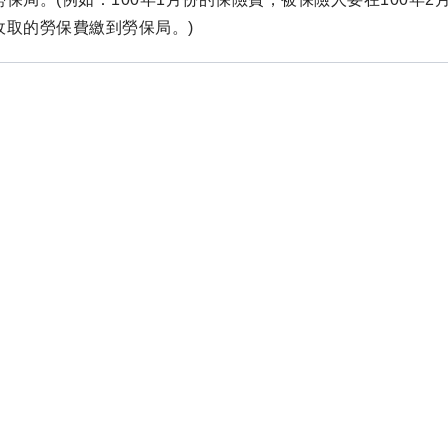
收取的勞保費繳到勞保局。)