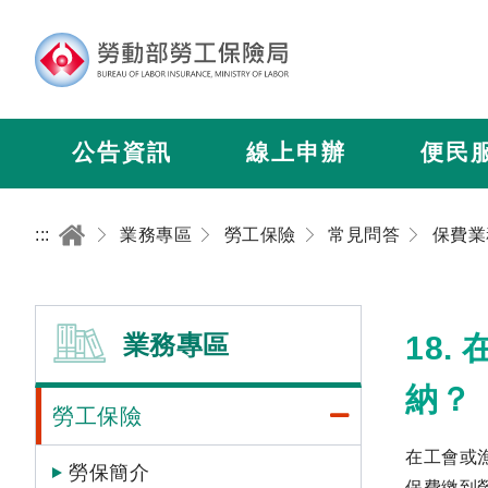
公告資訊
線上申辦
便民
:::
業務專區
勞工保險
常見問答
保費業
業務專區
18
納？
勞工保險
在工會或
勞保簡介
保費繳到勞