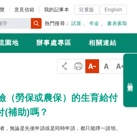
覽
意見信箱
我的記事本
兒童版
English
熱門搜尋：
試算
、
年金
、
書表索取
流園地
辦事處專區
相關連結
最近瀏覽
保險（勞保或農保）的生育給付
(補助)嗎？
件者，無論是先後申請或是同時申請，都只能擇一請領。