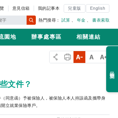
覽
意見信箱
我的記事本
兒童版
English
熱門搜尋：
試算
、
年金
、
書表索取
流園地
辦事處專區
相關連結
最近瀏覽
哪些文件？
件（同意函）予被保險人，被保險人本人持該函及攜帶身
請開立就業保險專戶。