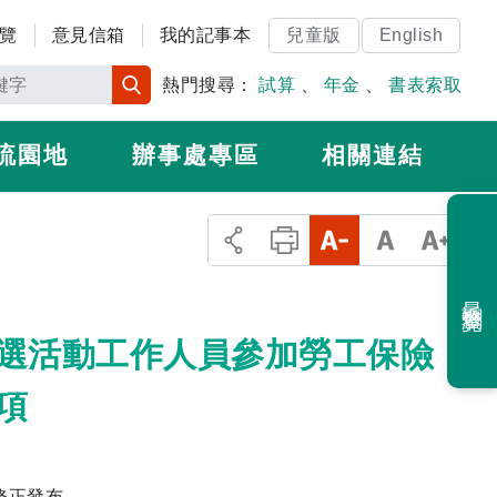
覽
意見信箱
我的記事本
兒童版
English
熱門搜尋：
試算
、
年金
、
書表索取
流園地
辦事處專區
相關連結
最近瀏覽
選活動工作人員參加勞工保險
項
令修正發布