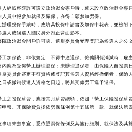
選人經監察院許可設立政治獻金專戶時，或未設立政治獻金專
作人員申報參加就保及職保，亦得自願參加勞保。
定辦理投保手續時，應填具投保申請書及加保申報表，並檢附
參選人或候選人國民身分證正背面影本。
察院政治獻金開戶許可函、選舉委員會受理登記為候選人之公
勞工加保後，非依規定，不得中途退保。僱傭關係消滅時，雇
日內應為受僱勞工辦理退保；未辦理退保者，由保險人自投票
選舉委員會審定不符資格或登記其候選人資格經撤銷者，保險
之日或撤銷候選人資格之日起，將其受僱勞工逕予退保。
勞工之投保薪資，應按其月薪資總額，依照「勞工保險投保薪
額申報。其保險費負擔依勞保條例第十五條第一款、就保法第
意事項未盡事宜，悉依照勞保條例及其施行細則、就保法及其