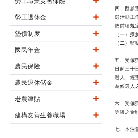
勞工職業災害保險
四、擬參
勞工退休金
選活動工
依前項規
墊償制度
（一）擬
（二）監
國民年金
五、受僱
農民保險
日起三十
選人、經
農民退休儲金
為候選人
老農津貼
六、受僱
等級之金
建構友善生養職場
七、本注