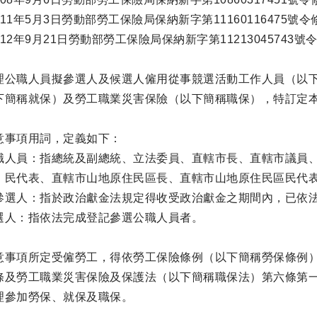
11年5月3日勞動部勞工保險局保納新字第11160116475號
12年9月21日勞動部勞工保險局保納新字第11213045743號
理公職人員擬參選人及候選人僱用從事競選活動工作人員（以
下簡稱就保）及勞工職業災害保險（以下簡稱職保），特訂定
意事項用詞，定義如下：
職人員：指總統及副總統、立法委員、直轄市長、直轄市議員
）民代表、直轄市山地原住民區長、直轄市山地原住民區民代
參選人：指於政治獻金法規定得收受政治獻金之期間內，已依
選人：指依法完成登記參選公職人員者。
意事項所定受僱勞工，得依勞工保險條例（以下簡稱勞保條例
條及勞工職業災害保險及保護法（以下簡稱職保法）第六條第
理參加勞保、就保及職保。