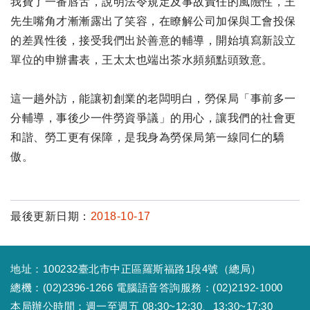
我費了一番唇舌，說明法令規定及事故責任的風險性，王
先生嘴角才漸漸露出了笑容，在瞭解公司加保與工會投保
的差異性後，接受我們出於善意的輔導，開始填寫新設立
單位的申辦書表，王太太也端出茶水頻頻點頭致意。
這一趟外訪，能讓初創業的老闆明白，勞保局「事前多一
分輔導，事後少一件勞資爭議」的用心，讓我們的社會更
和諧、勞工更有保障，是我身為勞保局第一線同仁的驕
傲。
最後更新日期：
2018-10-17
地址：100232臺北市中正區羅斯福路1段4號（總局）
總機：(02)2396-1266 電腦語音答詢服務：(02)2192-1000
本局辦公時間：週一至週五 08:30~12:30、13:30~17:30