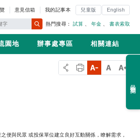
覽
意見信箱
我的記事本
兒童版
English
熱門搜尋：
試算
、
年金
、
書表索取
流園地
辦事處專區
相關連結
最近瀏覽
之便與民眾 或投保單位建立良好互動關係，瞭解需求，