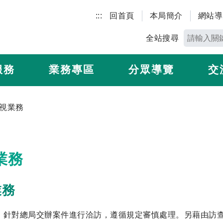
:::
回首頁
本局簡介
網站導
全站搜尋
服務
業務專區
分眾導覽
交
視業務
業務
業務
：
針對總局交辦案件進行洽訪，遵循規定審慎處理。另藉由訪查