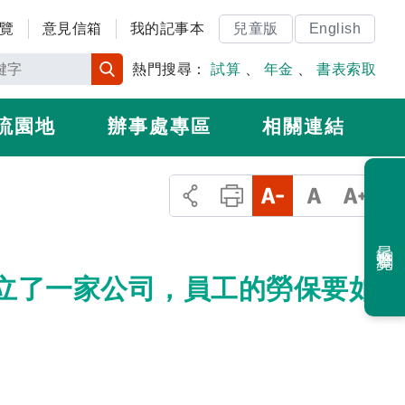
覽
意見信箱
我的記事本
兒童版
English
熱門搜尋：
試算
、
年金
、
書表索取
流園地
辦事處專區
相關連結
最近瀏覽
新成立了一家公司，員工的勞保要如