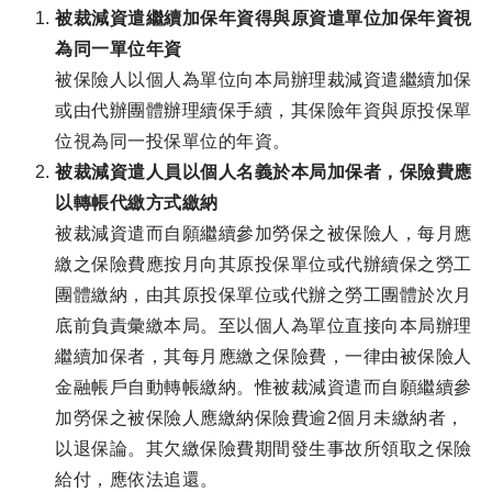
被裁減資遣繼續加保年資得與原資遣單位加保年資視
為同一單位年資
被保險人以個人為單位向本局辦理裁減資遣繼續加保
或由代辦團體辦理續保手續，其保險年資與原投保單
位視為同一投保單位的年資。
被裁減資遣人員以個人名義於本局加保者，保險費應
以轉帳代繳方式繳納
被裁減資遣而自願繼續參加勞保之被保險人，每月應
繳之保險費應按月向其原投保單位或代辦續保之勞工
團體繳納，由其原投保單位或代辦之勞工團體於次月
底前負責彙繳本局。至以個人為單位直接向本局辦理
繼續加保者，其每月應繳之保險費，一律由被保險人
金融帳戶自動轉帳繳納。惟被裁減資遣而自願繼續參
加勞保之被保險人應繳納保險費逾2個月未繳納者，
以退保論。其欠繳保險費期間發生事故所領取之保險
給付，應依法追還。