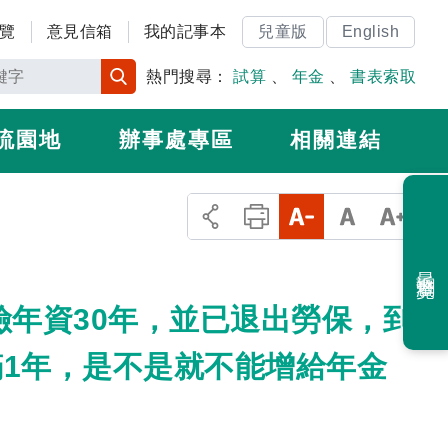
覽
意見信箱
我的記事本
兒童版
English
熱門搜尋：
試算
、
年金
、
書表索取
流園地
辦事處專區
相關連結
最近瀏覽
保險年資30年，並已退出勞保，到
滿1年，是不是就不能增給年金