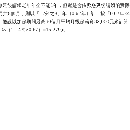
您延後請領老年年金不滿1年，但還是會依照您延後請領的實際
2月共8個月，則以「12分之8」年（0.67年）計，按「0.67年
假設以加保期間最高60個月平均月投保薪資32,000元來計算。每月
880×（1＋4％×0.67）=15,279元。