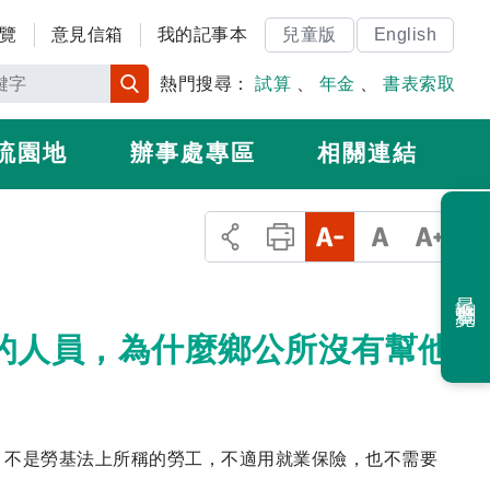
覽
意見信箱
我的記事本
兒童版
English
熱門搜尋：
試算
、
年金
、
書表索取
流園地
辦事處專區
相關連結
最近瀏覽
用的人員，為什麼鄉公所沒有幫他
，不是勞基法上所稱的勞工，不適用就業保險，也不需要