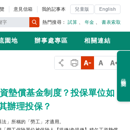
覽
意見信箱
我的記事本
兒童版
English
熱門搜尋：
試算
、
年金
、
書表索取
流園地
辦事處專區
相關連結
最近瀏覽
工資墊償基金制度？投保單位如
其辦理投保？
基法」所稱的「勞工」才適用。
「勞工保險單位被保險人【提繳/免提繳】積欠工資墊償