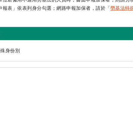
申報表」依表列身分勾選；網路申報加保者，請於「
勞基法特
。
載
特殊身份別