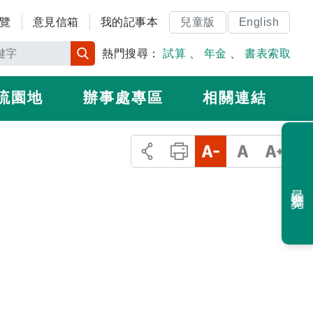
覽
意見信箱
我的記事本
兒童版
English
熱門搜尋：
試算
、
年金
、
書表索取
流園地
辦事處專區
相關連結
最近瀏覽