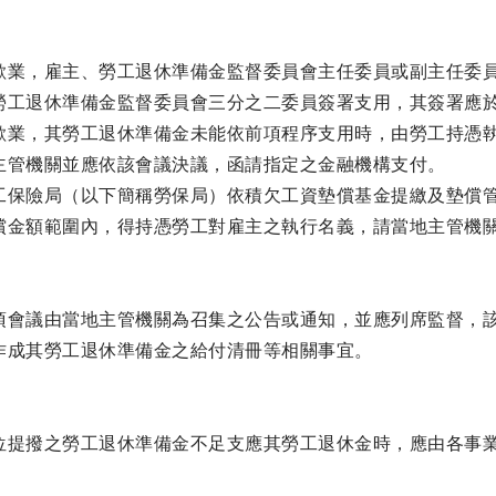
歇業，雇主、勞工退休準備金監督委員會主任委員或副主任委
勞工退休準備金監督委員會三分之二委員簽署支用，其簽署應
歇業，其勞工退休準備金未能依前項程序支用時，由勞工持憑
主管機關並應依該會議決議，函請指定之金融機構支付。
工保險局（以下簡稱勞保局）依積欠工資墊償基金提繳及墊償
償金額範圍內，得持憑勞工對雇主之執行名義，請當地主管機
項會議由當地主管機關為召集之公告或通知，並應列席監督，
作成其勞工退休準備金之給付清冊等相關事宜。
位提撥之勞工退休準備金不足支應其勞工退休金時，應由各事