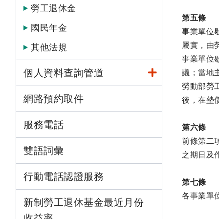
勞工退休金
第五條
國民年金
事業單位
屬實，由
其他法規
事業單位
個人資料查詢管道
議；當地
勞動部勞
網路預約取件
後，在墊
服務電話
第六條
前條第二
雙語詞彙
之期日及
行動電話認證服務
第七條
各事業單
新制勞工退休基金最近月份
收益率