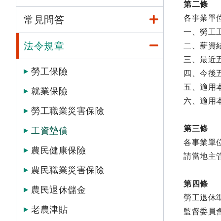
第二條
各事業單
常見問答
一、勞工
法令規章
二、薪資
三、最近
勞工保險
四、今後
五、適用
就業保險
六、適用
勞工職業災害保險
第三條
工資墊償
各事業單
農民健康保險
請當地主
農民職業災害保險
第四條
農民退休儲金
勞工退休
老農津貼
監督委員