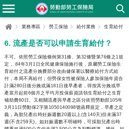
業務專區
勞工保險
給付業務
6. 流產是否可以申請生育給付？
不可。依照勞工保險條例第31條、第32條暨第76條之1規
定， 84年3月1日全民健康保險施行後，原屬勞工保險生
育給付之流產分娩費部分改由健保署以醫療給付方式給
付，本局不再給付；但勞保女性被保險人參加保險年資合
計滿280日後分娩或滿181日後早產者，得按其分娩或早
產當月起前6個月之平均月投保薪資請領生育給付之生育
補助費60日。又相關流產與早產之區分依照勞動部105年
3月11日勞動保2字第1050140098號函釋規定，早產之定
義，為胎兒產出時妊娠週數20週以上(含140天)但未滿37
週(不含259天)。如妊娠週數不明確時，可採胎兒產出時
體重超過500公克但未滿2,500公克為判斷標準。據此，妊