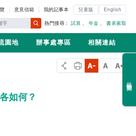
覽
意見信箱
我的記事本
兒童版
English
熱門搜尋：
試算
、
年金
、
書表索取
流園地
辦事處專區
相關連結
最近瀏覽
準各如何？