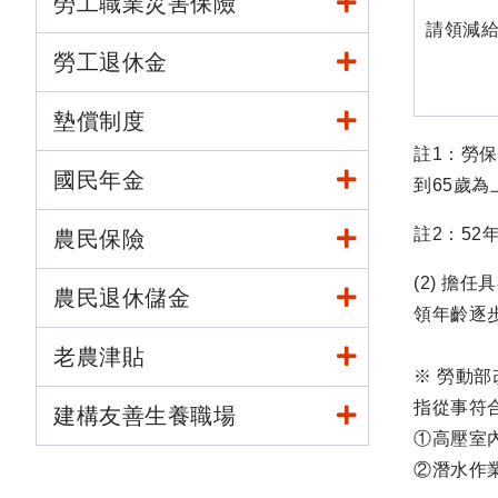
勞工職業災害保險
請領減
勞工退休金
墊償制度
註1：勞保
國民年金
到65歲為
註2：52
農民保險
(2) 擔
農民退休儲金
領年齡逐步
老農津貼
※ 勞動部
指從事符
建構友善生養職場
①高壓室
②潛水作