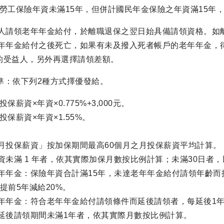
工之勞工保險年資未滿15年，但併計國民年金保險之年資滿15
險人請領老年年金給付，於離職退保之翌日始具備請領資格。如
老年年金給付之後死亡，如果有未及撥入死者帳戶的老年年金，
的受益人，另外再選擇請領差額。
標準：依下列2種方式擇優發給。
月投保薪資×年資×0.775%+3,000元。
月投保薪資×年資×1.55%。
均月投保薪資」按加保期間最高60個月之月投保薪資平均計算。
資未滿 1 年者，依其實際加保月數按比例計算；未滿30日者
老年年金：保險年資合計滿15年，未達老年年金給付請領年齡而
提前5年減給20%。
老年年金：符合老年年金給付請領條件而延後請領者，每延後1年
或延後請領期間未滿1年者，依其實際月數按比例計算。