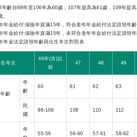
年齡自98年至106年為60歲，107年提高為61歲，109年提高
歲。
老年年金給付:保險年資滿15年，符合老年年金給付法定請領年
老年年金給付:保險年資滿15年，未符合老年年金給付法定請領
老年年金法定請領年齡與出生年次對照表
46年(含)以
出生年次
47
48
49
前
年
60
61
62
63
齡
領年齡
民
98-106
108
110
112
國
年
55-59
56-60
57-61
58-62