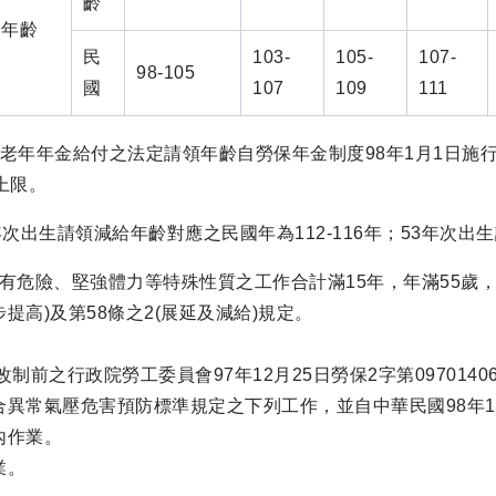
齡
給年齡
民
103-
105-
107-
98-105
國
107
109
111
老年年金給付之法定請領年齡自勞保年金制度98年1月1日施行
上限。
年次出生請領減給年齡對應之民國年為112-116年；53年次出
任具有危險、堅強體力等特殊性質之工作合計滿15年，年滿55歲
提高)及第58條之2(展延及減給)規定。
改制前之行政院勞工委員會97年12月25日勞保2字第09701
合異常氣壓危害預防標準規定之下列工作，並自中華民國98年1
內作業。
業。