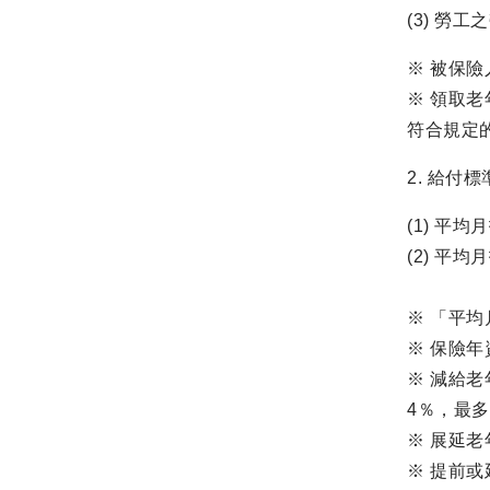
(3) 勞
※ 被保
※ 領取
符合規定
2. 給付
(1) 平均
(2) 平均
※ 「平
※ 保險年
※ 減給
4％，最多
※ 展延
※ 提前