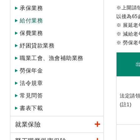
承保業務
※上開請領
以後為65
給付業務
※ 展延
保費業務
※ 減給
※ 勞保
紓困貸款業務
職業工會、漁會補助業務
勞保年金
法令規章
常見問答
法定請
(註1)
書表下載
就業保險