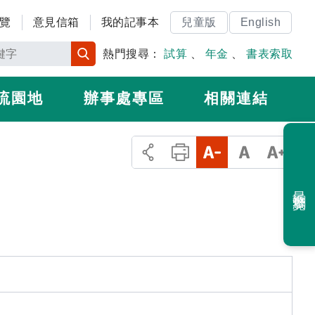
覽
意見信箱
我的記事本
兒童版
English
熱門搜尋：
試算
、
年金
、
書表索取
流園地
辦事處專區
相關連結
最近瀏覽