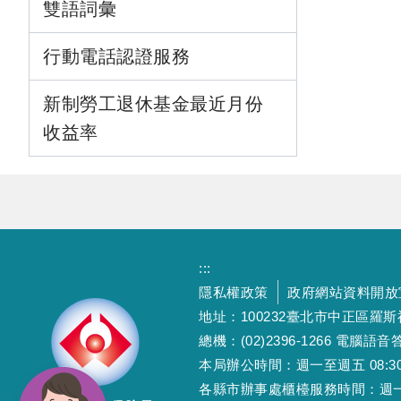
雙語詞彙
行動電話認證服務
新制勞工退休基金最近月份
收益率
:::
隱私權政策
政府網站資料開放
地址：100232臺北市中正區羅
總機：(02)2396-1266 電腦語音答
本局辦公時間：週一至週五 08:30~12
各縣市辦事處櫃檯服務時間：週一至週五