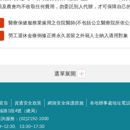
局及農會均不收取任何費用，勿委託別人代辦，才可保障自己
醫療保健服務業僱用之住院醫師(不包括公立醫療院所依公務
勞工退休金條例修正將永久居留之外籍人士納入適用對象
選單展開
宣告
資通安全政策
網路安全保護措施
各地辦事處地址電
斯福路1段4號（總局）
詢服務：(02)2192-1000
:30、13:30~17:30