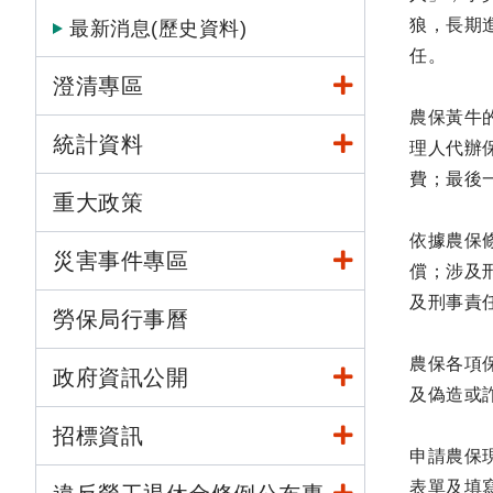
狼，長期
最新消息(歷史資料)
任。
澄清專區
農保黃牛
統計資料
理人代辦
費；最後
重大政策
依據農保
災害事件專區
償；涉及
及刑事責
勞保局行事曆
農保各項
政府資訊公開
及偽造或
招標資訊
申請農保
表單及填寫