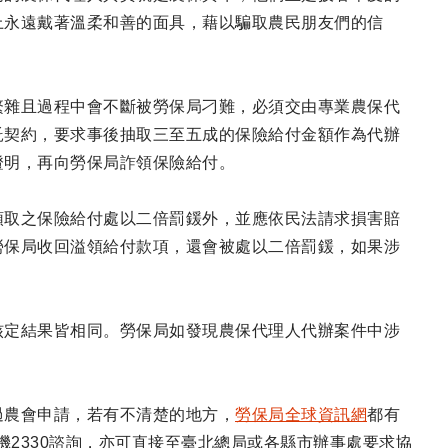
上永遠戴著溫柔和善的面具，藉以騙取農民朋友們的信
繁雜且過程中會不斷被勞保局刁難，必須交由專業農保代
託契約，要求事後抽取三至五成的保險給付金額作為代辦
證明，再向勞保局詐領保險給付。
領取之保險給付處以二倍罰鍰外，並應依民法請求損害賠
勞保局收回溢領給付款項，還會被處以二倍罰鍰，如果涉
核定結果皆相同。勞保局如發現農保代理人代辦案件中涉
過農會申請，若有不清楚的地方，
勞保局全球資訊網
都有
轉分機2330諮詢，亦可直接至臺北總局或各縣市辦事處要求協