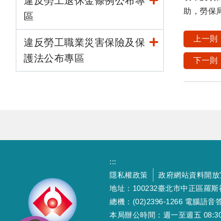
違反勞工退休金條例公布專
助，勞保
區
上一則
違反勞工職業災害保險及保
護法公布專區
下一則
:::
隱私權政策
政府網站資料開放
地址：100232臺北市中正區羅
總機：(02)2396-1266 電腦語音答
本局辦公時間：週一至週五 08:30~12