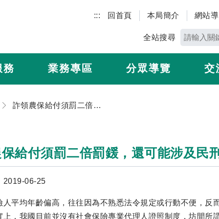
:::
回首頁
本局簡介
網站導
全站搜尋
服務
業務專區
分眾導覽
交
詐領農保給付須罰二倍罰鍰，還可能涉及民刑事責任。
農保給付須罰二倍罰鍰，還可能涉及民
019-06-25
險人平均年齡偏高，往往因為不熟悉法令規定或行動不便，反
實上，我國目前並沒有社會保險專業代理人證照制度，坊間所