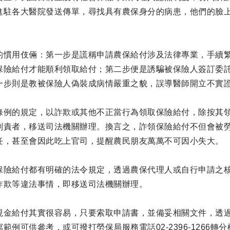
進駐各大醫院發送傳單，尋找具有農保身分的病患，他們的臉
的慣用伎倆：第一步是謊稱申請農保給付涉及法律專業，手續
保險給付才能順利領取給付；第二步便是誘騙被保險人簽訂委
一步則是教被保險人偽裝成病情嚴重之貌，誤導醫師開立不實
條例的規定，以詐欺或其他不正當行為領取保險給付，除按其
刑責者，移送司法機關辦理。換言之，詐領保險給付不但會被
任，甚至會因此吃上官司，提醒農民朋友萬萬不可因小失大。
保險給付都有明確的法令規定，透過農保代理人或自行申請之
詐欺等違法事情，即移送司法機關辦理。
現金給付其實很容易，只要索取申請書，並備妥相關文件，透
範例可供參考，或可撥打勞保局服務電話02-2396-1266