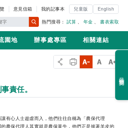
覽
意見信箱
我的記事本
兒童版
English
熱門搜尋：
試算
、
年金
、
書表索取
流園地
辦事處專區
相關連結
最近瀏覽
刑事責任。
而讓有心人士趁虛而入，他們往往自稱為「農保代理
謂的農保代理人其實就是農保黃牛，他們正是披著羊皮的