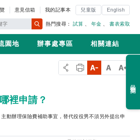
覽
意見信箱
我的記事本
兒童版
English
熱門搜尋：
試算
、
年金
、
書表索取
流園地
辦事處專區
相關連結
最近瀏覽
去哪裡申請？
，主動辦理保險費補助事宜，替代役役男不須另外提出申