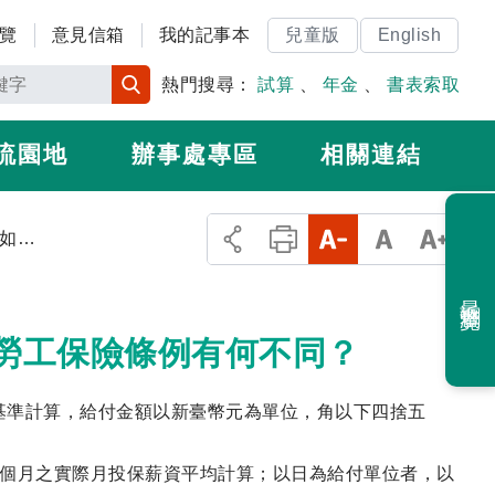
覽
意見信箱
我的記事本
兒童版
English
熱門搜尋：
試算
、
年金
、
書表索取
流園地
辦事處專區
相關連結
2.職災保險給付金額如何計算？與現行勞工保險條例有何不同？
最近瀏覽
行勞工保險條例有何不同？
基準計算，給付金額以新臺幣元為單位，角以下四捨五
6個月之實際月投保薪資平均計算；以日為給付單位者，以