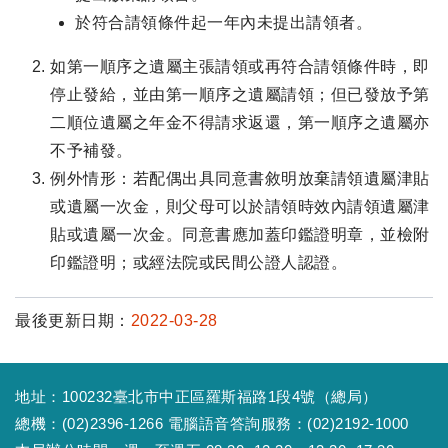
於符合請領條件起一年內未提出請領者。
如第一順序之遺屬主張請領或再符合請領條件時，即
停止發給，並由第一順序之遺屬請領；但已發放予第
二順位遺屬之年金不得請求返還，第一順序之遺屬亦
不予補發。
例外情形：若配偶出具同意書敘明放棄請領遺屬津貼
或遺屬一次金，則父母可以於請領時效內請領遺屬津
貼或遺屬一次金。同意書應加蓋印鑑證明章，並檢附
印鑑證明；或經法院或民間公證人認證。
最後更新日期：
2022-03-28
地址：100232臺北市中正區羅斯福路1段4號（總局）
總機：(02)2396-1266 電腦語音答詢服務：(02)2192-1000