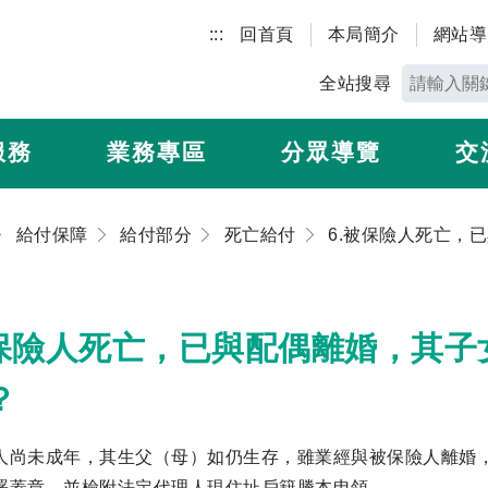
:::
回首頁
本局簡介
網站導
全站搜尋
服務
業務專區
分眾導覽
交
給付保障
給付部分
死亡給付
被保險人死亡，已與配偶離婚，其
？
人尚未成年，其生父（母）如仍生存，雖業經與被保險人離婚
署蓋章，並檢附法定代理人現住址戶籍謄本申領。