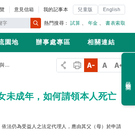
覽
意見信箱
我的記事本
兒童版
English
熱門搜尋：
試算
、
年金
、
書表索取
流園地
辦事處專區
相關連結
6.被保險人死亡，已與配偶離婚，其子女未成年，如何請領本人死亡給付？
最近瀏覽
子女未成年，如何請領本人死亡
，依法仍為受益人之法定代理人，應由其父（母）於申請