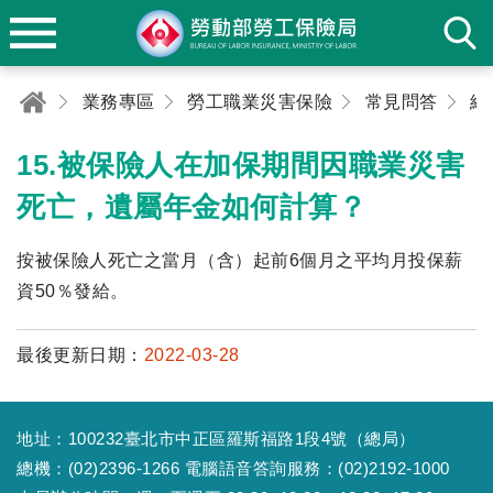
業務專區
勞工職業災害保險
常見問答
給
15.被保險人在加保期間因職業災害
死亡，遺屬年金如何計算？
按被保險人死亡之當月（含）起前6個月之平均月投保薪
資50％發給。
最後更新日期：
2022-03-28
地址：100232臺北市中正區羅斯福路1段4號（總局）
總機：(02)2396-1266 電腦語音答詢服務：(02)2192-1000