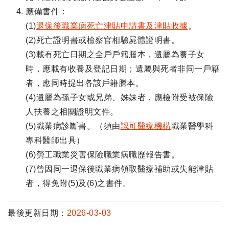
應備書件：
(1)
退保後職業病死亡津貼申請書及津貼收據
。
(2)死亡證明書或檢察官相驗屍體證明書。
(3)載有死亡日期之全戶戶籍謄本，遺屬為養子女
時，應載有收養及登記日期；遺屬與死者非同一戶籍
者，應同時提出各該戶籍謄本。
(4)遺屬為孫子女或兄弟、姊妹者，應檢附受被保險
人扶養之相關證明文件。
(5)職業病診斷書。（須由
認可醫療機構
職業醫學科
專科醫師出具）
(6)勞工職業災害保險職業病職歷報告書。
(7)曾因同一退保後職業病領取醫療補助或失能津貼
者，得免附(5)及(6)之書件。
最後更新日期：
2026-03-03