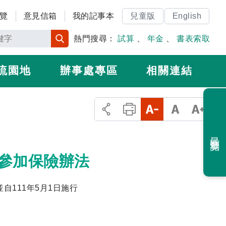
覽
意見信箱
我的記事本
兒童版
English
熱門搜尋：
試算
、
年金
、
書表索取
流園地
辦事處專區
相關連結
最近瀏覽
參加保險辦法
並自111年5月1日施行