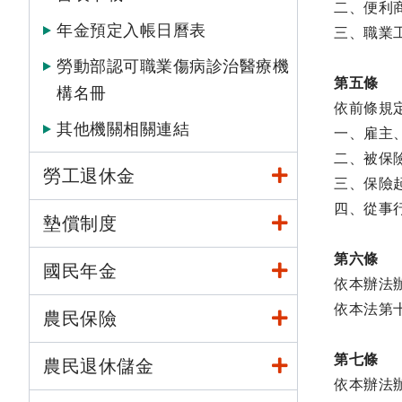
二、便利
年金預定入帳日曆表
三、職業
勞動部認可職業傷病診治醫療機
第五條
構名冊
依前條規
其他機關相關連結
一、雇主
二、被保
勞工退休金
三、保險
四、從事
墊償制度
第六條
國民年金
依本辦法
依本法第
農民保險
第七條
農民退休儲金
依本辦法