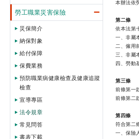
本辦法依
勞工職業災害保險
第二條
災保簡介
依本法第
一、非屬
納保對象
二、僱用
給付保障
三、非屬
四、勞動
保費業務
預防職業病健康檢查及健康追蹤
第三條
檢查
前條第一
前條第二
宣導專區
法令規章
第四條
常見問答
符合第二
一、保險
書表下載