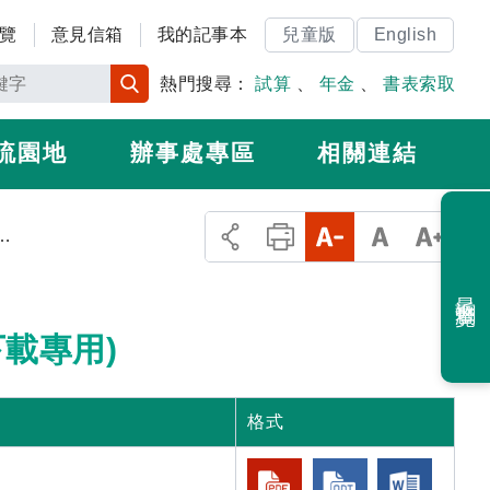
覽
意見信箱
我的記事本
兒童版
English
熱門搜尋：
試算
、
年金
、
書表索取
流園地
辦事處專區
相關連結
投保單位或被保險人下載專用)
最近瀏覽
載專用)
格式