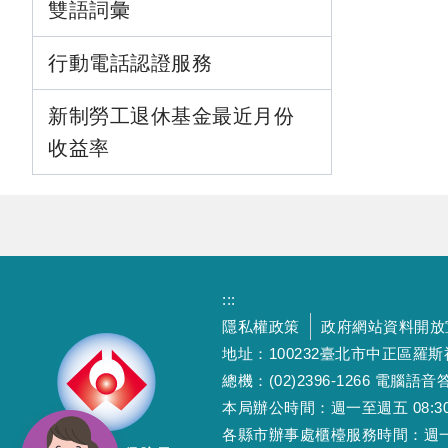
雙語詞彙
行動電話認證服務
新制勞工退休基金最近月份
收益率
:::
隱私權政策
政府網站資料開放
地址：100232臺北市中正區羅
總機：(02)2396-1266 電腦語音答
本局辦公時間：週一至週五 08:30~12
各縣市辦事處櫃檯服務時間：週一至週五