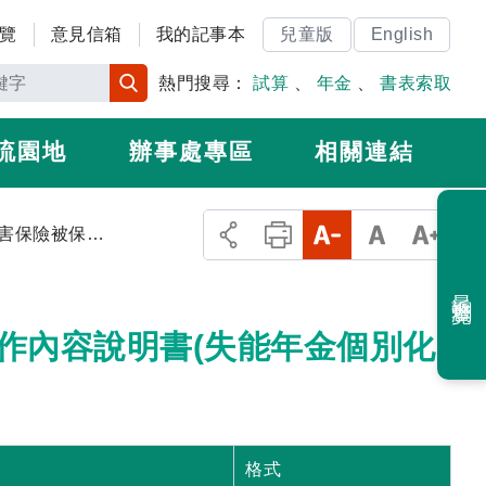
覽
意見信箱
我的記事本
兒童版
English
熱門搜尋：
試算
、
年金
、
書表索取
流園地
辦事處專區
相關連結
勞工職業災害保險被保險人職業別及工作內容說明書(失能年金個別化專業評估專用)
最近瀏覽
作內容說明書(失能年金個別化
格式