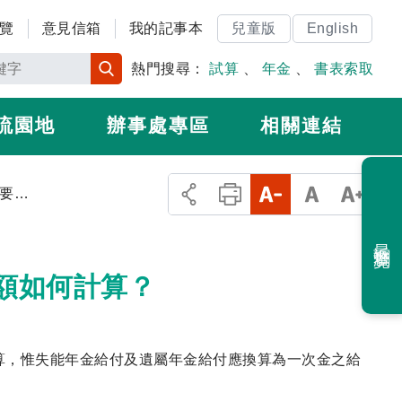
覽
意見信箱
我的記事本
兒童版
English
熱門搜尋：
試算
、
年金
、
書表索取
流園地
辦事處專區
相關連結
2.所有保險給付都需要追償嗎？追償金額如何計算？
最近瀏覽
額如何計算？
算，惟失能年金給付及遺屬年金給付應換算為一次金之給