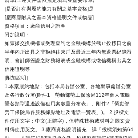
清單(上述文件請依規定填寫並蓋妥印章)
[是否訂有與履約能力有關之基本資格]是
[廠商應附具之基本資格證明文件或物品]
資格項目：廠商信用之證明
附加說明：
如票據交換機構或受理查詢之金融機構於截止投標日之前
半年內所出具之非拒絕往來戶及最近三年內無退票紀錄證
明、會計師簽證之財務報表或金融機構或徵信機構出具之
信用證明等
[附加說明]
1.本案履約地點：包括本局各辦公室、各地辦事處辦公室
及各行政分署(附件1「勞動部勞工保險局112年個人電腦
暨各類型週邊設備租用案數量分布表」、附件2「勞動部
勞工保險局各服務據點地址及電話一覽表」)。 2.投標文
件使用文字：中文(正體字)，但特殊技術或材料之圖文資
料得使用英文。 3.廠商資格證明補充：詳「投標須知第64