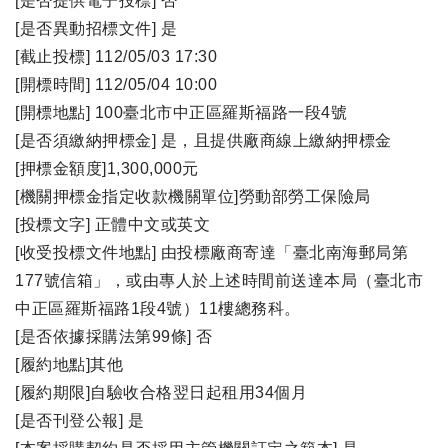
[是否提供電子投標] 否
[是否異動招標文件] 是
[截止投標] 112/05/03 17:30
[開標時間] 112/05/04 10:00
[開標地點] 100臺北市中正區羅斯福路一段4號
[是否須繳納押標金] 是，且提供廠商線上繳納押標金
[押標金額度]1,300,000元
[機關押標金指定收款機關單位]勞動部勞工保險局
[投標文字] 正體中文或英文
[收受投標文件地點] 由投標廠商寄達「臺北南海郵局第
177號信箱」，或由專人於上述時間前送達本局（臺北市
中正區羅斯福路1段4號）11樓總務科。
[是否依據採購法第99條] 否
[履約地點]其他
[履約期限]自驗收合格翌日起租用34個月
[是否刊登公報] 是