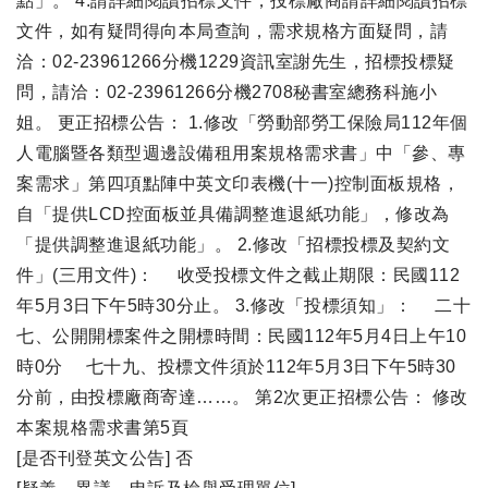
點」。 4.請詳細閱讀招標文件，投標廠商請詳細閱讀招標
文件，如有疑問得向本局查詢，需求規格方面疑問，請
洽：02-23961266分機1229資訊室謝先生，招標投標疑
問，請洽：02-23961266分機2708秘書室總務科施小
姐。 更正招標公告： 1.修改「勞動部勞工保險局112年個
人電腦暨各類型週邊設備租用案規格需求書」中「參、專
案需求」第四項點陣中英文印表機(十一)控制面板規格，
自「提供LCD控面板並具備調整進退紙功能」，修改為
「提供調整進退紙功能」。 2.修改「招標投標及契約文
件」(三用文件)： 收受投標文件之截止期限：民國112
年5月3日下午5時30分止。 3.修改「投標須知」： 二十
七、公開開標案件之開標時間：民國112年5月4日上午10
時0分 七十九、投標文件須於112年5月3日下午5時30
分前，由投標廠商寄達……。 第2次更正招標公告： 修改
本案規格需求書第5頁
[是否刊登英文公告] 否