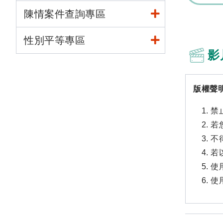
陳情案件查詢專區
性別平等專區
影
版權聲
禁
若
不
若
使
使