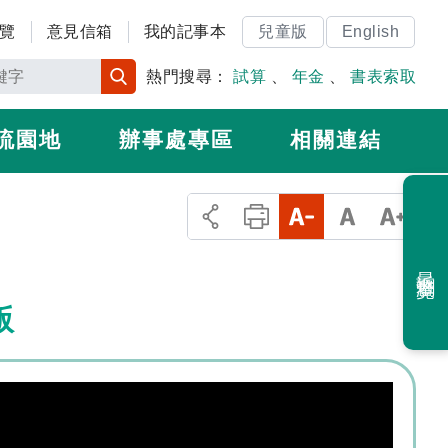
覽
意見信箱
我的記事本
兒童版
English
熱門搜尋：
試算
、
年金
、
書表索取
流園地
辦事處專區
相關連結
最近瀏覽
版