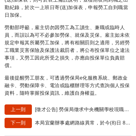
勤紀錄，於次一上班日寄(送)加保表，申報勞工自到職當
日加保。
勞動部呼籲，雇主切勿因勞工為工讀生、兼職或臨時人
員，而誤以為可不必參加勞保、就保及災保。雇主如未依
規定申報其所屬勞工加保，將有相關罰則之適用，另經勞
工職業災害保險及保護法裁罰者，將公布投保單位之違法
事項，又勞工因此所受之損失，亦應由投保單位負責賠
償。
最後提醒勞工朋友，可透過勞保局e化服務系統、郵政金
融卡、勞動保障卡、電洽或臨櫃辦理等方式查詢個人投保
資料，隨時掌握投保資訊，維護自身權益。
上一則
[徵才公告] 勞保局徵求中央機關學校現職之超額工友6名(應徵截止日114/2/14)
下一則
本局宜蘭辦事處網路線異常，於今(8)日 8:30~12:30期間，僅提供部分服務，詳如內文。