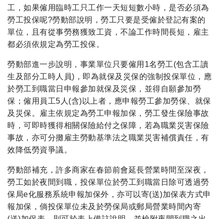
工，如果僱用臨時工只工作一天短短數小時，是否必須為
勞工投保呢?勞動部說明，勞工只要是受僱於登記有案的
單位，且有從事勞務獲致工資，不論工作時間長短，雇主
都必須依規定為勞工投保。
勞動部進一步說明，事業單位只要僱用1名勞工(包含工讀
生及部分工時人員)，即為就保及災保的強制投保單位，應
於勞工到職當日申報參加就保及災保，並得自願參加勞
保；僱用員工5人(含)以上者，應申報勞工參加勞保、就保
及災保。雇主依規定為勞工申報加保，勞工發生保險事故
時，可即時獲得相關保險給付之保障，若為職業災害保險
事故，亦可分攤雇主勞動基準法之職業災害補償責任，有
效降低勞資爭議。
勞動部補充，許多商家在春節前會延長營業時間至深夜，
勞工如於夜間到職，投保單位於勞工到職當日除可透過勞
保局e化服務系統申報加保外，亦可以寄(送)加保表方式申
報加保，倘投保單位未及於勞保局或郵局營業時間內寄
(送)加保表，則可於表上備註說明，並檢附夜間到職之出