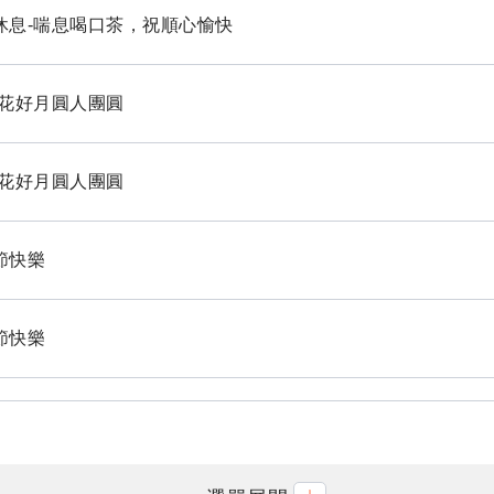
得休息-喘息喝口茶，祝順心愉快
秋-花好月圓人團圓
秋-花好月圓人團圓
秋節快樂
秋節快樂