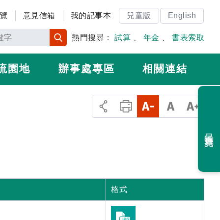
覽
意見信箱
我的記事本
兒童版
English
熱門搜尋：
試算
、
年金
、
書表索取
流園地
辦事處專區
相關連結
最近瀏覽
格式