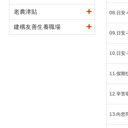
老農津貼
08.日
建構友善生養職場
09.日
10.日
11.假
12.辛
13.向