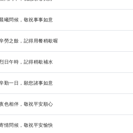
安-晨曦問候，敬祝事事如意
安-辛勞之餘，記得用餐稍歇喔
安-烈日午時，記得稍歇補水
安-辛勤一日，願您諸事如意
安-夜色相伴，敬祝平安順心
安-寄情問候，敬祝平安愉快