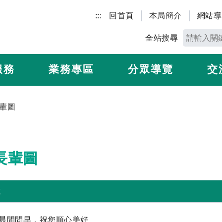
:::
回首頁
本局簡介
網站導
全站搜尋
服務
業務專區
分眾導覽
交
輩圖
長輩圖
載
安-晨間問早，祝您順心美好