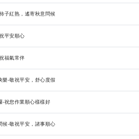
安-柿子紅熟，遙寄秋意問候
安-祝平安順心
安-祝福氣常伴
期快樂-敬祝平安，舒心度假
苦囉-祝您作業順心樣樣好
您問候-敬祝平安，諸事順心